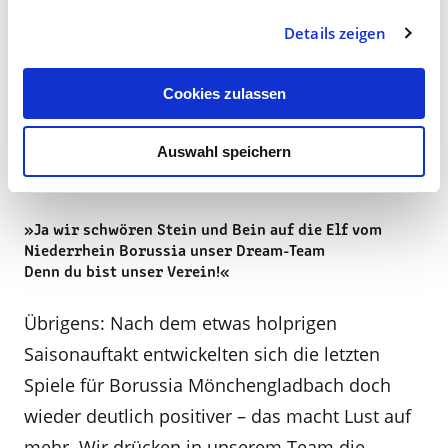
Und wenn das FohlenEcho vom Niederrhein an
Details zeigen
Zehntausende Gladbachfans versendet wird,
dann schlagen auch die Fußballherzen bei
Cookies zulassen
Schaffrath im Sinne des Fangesangs »Die Elf
vom Niederrhein«:
Auswahl speichern
»Ja wir schwören Stein und Bein auf die Elf vom
Niederrhein Borussia unser Dream-Team
Denn du bist unser Verein!«
Übrigens: Nach dem etwas holprigen
Saisonauftakt entwickelten sich die letzten
Spiele für Borussia Mönchengladbach doch
wieder deutlich positiver – das macht Lust auf
mehr. Wir drücken in unserem Team die