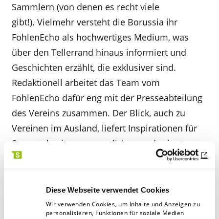
Sammlern (von denen es recht viele
gibt!). Vielmehr versteht die Borussia ihr
FohlenEcho als hochwertiges Medium, was
über den Tellerrand hinaus informiert und
Geschichten erzählt, die exklusiver sind.
Redaktionell arbeitet das Team vom
FohlenEcho dafür eng mit der Presseabteilung
des Vereins zusammen. Der Blick, auch zu
Vereinen im Ausland, liefert Inspirationen für
Storys, abseits von sportlichen und privaten
Situationen der Lizenzmannschaft. In der
Zusammenarbeit mit Schaffrath wird der
Qualitätsanspruch auch in der Produktion
Diese Webseite verwendet Cookies
erlebbar, insbesondere durch die Auswahl des
Wir verwenden Cookies, um Inhalte und Anzeigen zu
personalisieren, Funktionen für soziale Medien