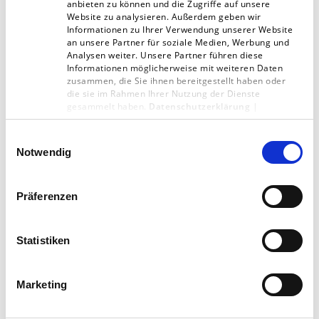
passenden nachhaltigen Papiers, voluminös
anbieten zu können und die Zugriffe auf unsere
Website zu analysieren. Außerdem geben wir
und matt: »Es erscheint noch hochwertiger und
Informationen zu Ihrer Verwendung unserer Website
steigert somit die Gesamtqualität des
an unsere Partner für soziale Medien, Werbung und
Analysen weiter. Unsere Partner führen diese
Produktes«, bewertet Philipp Schnitzler die
Informationen möglicherweise mit weiteren Daten
zusammen, die Sie ihnen bereitgestellt haben oder
Entscheidung.
die sie im Rahmen Ihrer Nutzung der Dienste
gesammelt haben.
Datenschutzerklärung
|
Impressum
Einwilligungsauswahl
Notwendig
In die Weite Welt hinaus
Präferenzen
Das FohlenEcho erscheint achtmal im Jahr mit
einer Auflage von 82.000 Exemplaren, die ins
Statistiken
gesamte Bundesgebiet und ins Ausland
versendet werden. Gedruckt wird das Magazin
Marketing
auf allen drei Druckmaschinen von Schaffrath,
wird inhouse klebegebunden und adressiert.