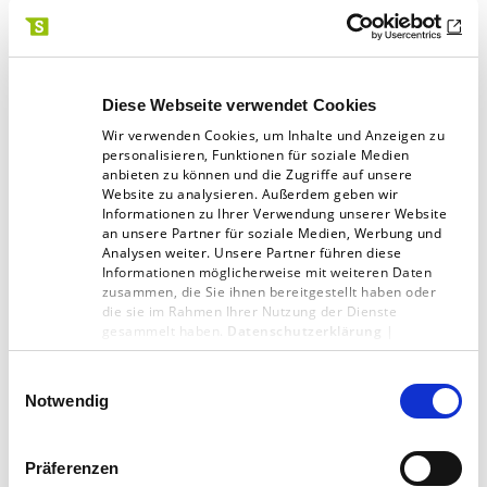
digitale Wirtschaft. Der Fokus liege auf
Marketing, Media und Technologie. Für
Fachbesucher ist die Messe kostenfrei. Dabei
Diese Webseite verwendet Cookies
ist dem Veranstalter Kölnmesse wichtig, dass
Wir verwenden Cookies, um Inhalte und Anzeigen zu
die Messe für einen effektiven Wissenstransfer
personalisieren, Funktionen für soziale Medien
anbieten zu können und die Zugriffe auf unsere
und direkte Geschäftsabschlüsse stehe.
Website zu analysieren. Außerdem geben wir
Informationen zu Ihrer Verwendung unserer Website
an unsere Partner für soziale Medien, Werbung und
Analysen weiter. Unsere Partner führen diese
Informationen möglicherweise mit weiteren Daten
zusammen, die Sie ihnen bereitgestellt haben oder
die sie im Rahmen Ihrer Nutzung der Dienste
Foto: dmexco / PR
gesammelt haben.
Datenschutzerklärung
|
Impressum
Einwilligungsauswahl
Notwendig
Digitalagentur
Präferenzen