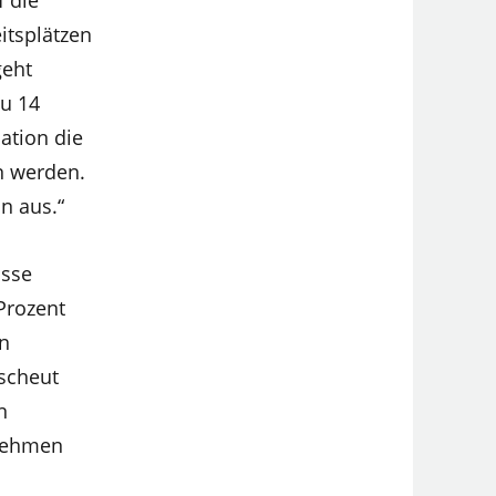
f die
itsplätzen
geht
zu 14
mation die
n werden.
n aus.“
isse
 Prozent
en
 scheut
n
rnehmen