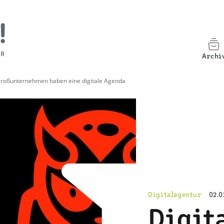
Archi
 Großunternehmen haben eine digitale Agenda
Digitalagentur
02.0
Digit