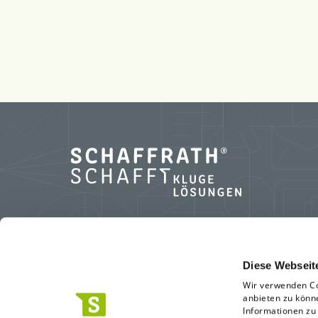
L.N. Schaffrath GmbH & Co. KG
Diese Webseit
Wir verwenden Co
Standort Geldern
anbieten zu könn
Marktweg 42-50
Informationen zu