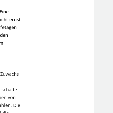
Eine
icht ernst
efetagen
rden
em
n Zuwachs
 schaffe
hen von
ahlen. Die