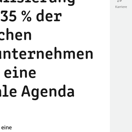
Karriere
 35 % der
chen
unternehmen
 eine
ale Agenda
 eine