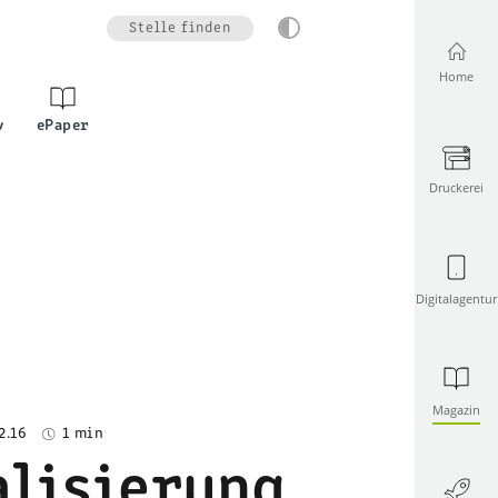
Stelle finden
Home
v
ePaper
Druckerei
Digitalagentur
Magazin
2.16
1 min
alisierung