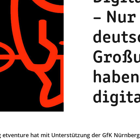
– Nur
deuts
Groß
haben
digit
g etventure hat mit Unterstützung der GfK Nürnberg