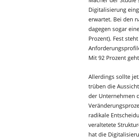
Macher der Studie 
Digitalisierung ein
erwartet. Bei den 
dagegen sogar eine
Prozent). Fest steh
Anforderungsprofil
Mit 92 Prozent geht
Allerdings sollte j
trüben die Aussicht
der Unternehmen di
Veränderungsprozes
radikale Entscheid
veraltetete Struktu
hat die Digitalisie