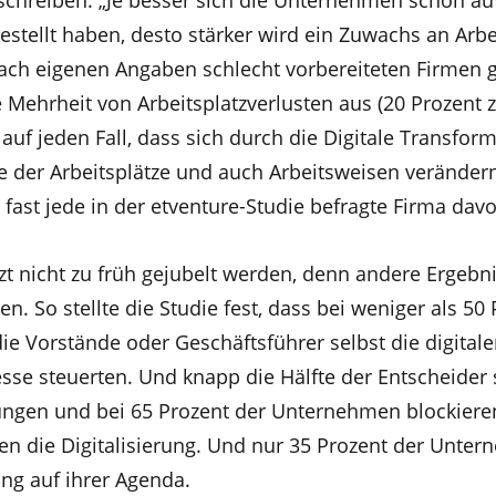
schreiben: „Je besser sich die Unternehmen schon au
gestellt haben, desto stärker wird ein Zuwachs an Arbe
nach eigenen Angaben schlecht vorbereiteten Firmen 
 Mehrheit von Arbeitsplatzverlusten aus (20 Prozent 
t auf jeden Fall, dass sich durch die Digitale Transfor
e der Arbeitsplätze und auch Arbeitsweisen veränder
 fast jede in der etventure-Studie befragte Firma davo
etzt nicht zu früh gejubelt werden, denn andere Ergebn
en. So stellte die Studie fest, dass bei weniger als 50
e Vorstände oder Geschäftsführer selbst die digital
se steuerten. Und knapp die Hälfte der Entscheider
ungen und bei 65 Prozent der Unternehmen blockiere
ren die Digitalisierung. Und nur 35 Prozent der Unte
rung auf ihrer Agenda.