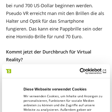
bei rund 700 US-Dollar beginnen werden.
Pseudo VR erreicht man mit den Brillen die als
Halter und Optik für das Smartphone
fungieren. Das kann eine Pappbrille sein oder
eine Homido-Brille für rund 70 Euro.
Kommt jetzt der Durchbruch für Virtual
Reality?
Die Techniken, gerade auch Augmented Reality
erleben und erlebten immer wieder ein
Diese Webseite verwendet Cookies
häufiges Auf und Ab: Mal Hype – dann wieder
Wir verwenden Cookies, um Inhalte und Anzeigen zu
totgesagt. Fachleute sagen jetzt, durch das
personalisieren, Funktionen für soziale Medien
Internet of Things stehen beide Techniken, also
anbieten zu können und die Zugriffe auf unsere
Website zu analysieren. Außerdem geben wir