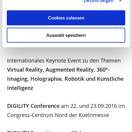
Details zeigen
Keynote Event die gesamte
Wertschöpfungskette der Themen Virtual und
Cookies zulassen
Augmented Reality abbilden.
Auswahl speichern
Die DIGILITY 2016
Internationales Keynote Event zu den Themen
Virtual Reality, Augmented Reality, 360°-
Imaging, Holographie, Robotik und Künstliche
Intelligenz
DIGILITY Conference
am 22. und 23.09.2016 im
Congress-Centrum Nord der Koelnmesse