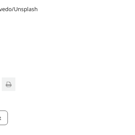
evedo/Unsplash
t