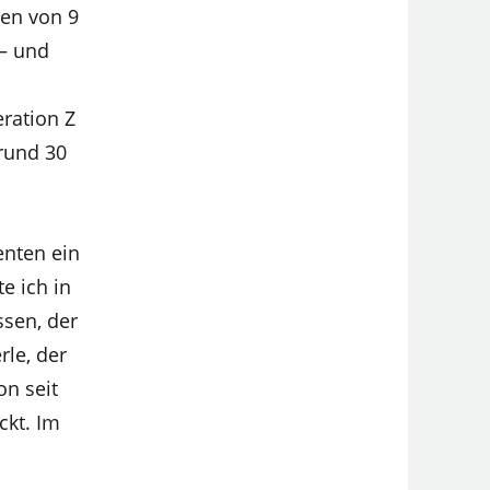
en von 9
 – und
eration Z
 rund 30
enten ein
e ich in
ssen, der
rle, der
on seit
ckt. Im