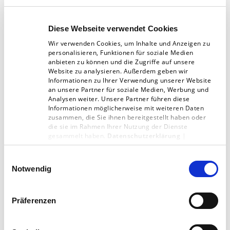
qualifizierte Dienstleister“. Zu seinen
Mitgliedern gehören mehr als 100 Verlage und
Diese Webseite verwendet Cookies
Agenturen aus Deutschland, Österreich und
Wir verwenden Cookies, um Inhalte und Anzeigen zu
der Schweiz, unter anderem schaffrath medien.
personalisieren, Funktionen für soziale Medien
anbieten zu können und die Zugriffe auf unsere
Website zu analysieren. Außerdem geben wir
Bild: Content Marketing Forum (Screenshot)
Informationen zu Ihrer Verwendung unserer Website
an unsere Partner für soziale Medien, Werbung und
Analysen weiter. Unsere Partner führen diese
Informationen möglicherweise mit weiteren Daten
zusammen, die Sie ihnen bereitgestellt haben oder
die sie im Rahmen Ihrer Nutzung der Dienste
gesammelt haben.
Datenschutzerklärung
|
Impressum
Einwilligungsauswahl
Digitalagentur
Notwendig
Artikel teilen:
Präferenzen