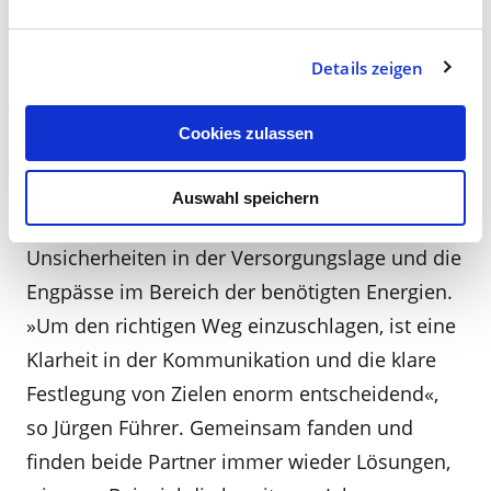
Unter­nehmen – wie auch generell für den
gesamten Markt – stellt der Preis­ und
Details zeigen
zunehmend auch der Versor­gungsdruck in den
Bereichen Druck und Versand dar. Belastet im
Cookies zulassen
Versandbereich mehr die Preispolitik der Post
die Gewinn­ und Verlustrechnung des DÄV, so
Auswahl speichern
sind es im Bereich der Rohstoffe vor allem die
Unsicherheiten in der Versorgungslage und die
Engpässe im Bereich der benötigten Energien.
»Um den richtigen Weg einzuschlagen, ist eine
Klarheit in der Kommunikation und die klare
Festlegung von Zielen enorm ent­scheidend«,
so Jürgen Führer. Ge­meinsam fanden und
finden beide Partner immer wieder Lösungen,