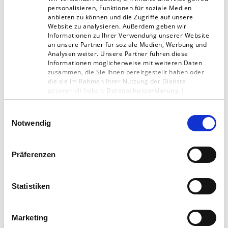
personalisieren, Funktionen für soziale Medien
rungsmaßnahmen partizipiert. Für Jürgen
anbieten zu können und die Zugriffe auf unsere
Website zu analysieren. Außerdem geben wir
Führer ist hierbei entscheidend, dass
Informationen zu Ihrer Verwendung unserer Website
Schaffrath immer wieder benötigte
an unsere Partner für soziale Medien, Werbung und
Analysen weiter. Unsere Partner führen diese
Kompetenzen aktiv abfragt und einbringt, aber
Informationen möglicherweise mit weiteren Daten
zusammen, die Sie ihnen bereitgestellt haben oder
sich auch nicht scheut, weitere Partner mit ins
die sie im Rahmen Ihrer Nutzung der Dienste
gesammelt haben.
Datenschutzerklärung
|
Boot zu holen, wenn diese über größere oder
Impressum
besse­re Kompetenzen verfügen als Schaffrath
Einwilligungsauswahl
selber.
Notwendig
Präferenzen
Gemeinsam im Schulterschluss
Statistiken
in die Zukunft
Marketing
Eine zunehmende Herausforderung für beide