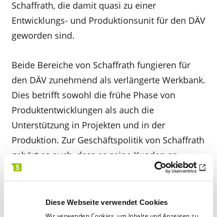
Schaffrath, die damit quasi zu einer
Entwicklungs-­ und Produk­tionsunit für den DÄV
geworden sind.
Beide Bereiche von Schaffrath fungieren für
den DÄV zunehmend als verlängerte Werkbank.
Dies betrifft sowohl die frühe Phase von
Produktentwicklungen als auch die
Unterstützung in Projekten und in der
Produktion. Zur Geschäftspolitik von Schaffrath
gehört es auch, dass es seine Kunden an
technolo­ gischen und strukturellen
Entwicklungen teilhaben lässt. So hat der DÄV
in den vielen Jahren der Zusam­menarbeit auch
Diese Webseite verwendet Cookies
finanziell schon häufig an Optimie­
Wir verwenden Cookies, um Inhalte und Anzeigen zu