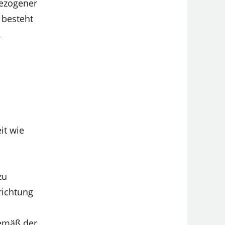
ezogener
 besteht
.
it wie
zu
richtung
gemäß der