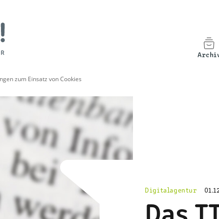
Archi
ngen zum Einsatz von Cookies
Digitalagentur
01.1
Das T