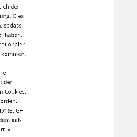
eich der
ung. Dies
n, sodass
et haben.
nationalen
en kommen.
che
t der
n Cookies.
worden.
49“ (EuGH,
udem gab
t. v.