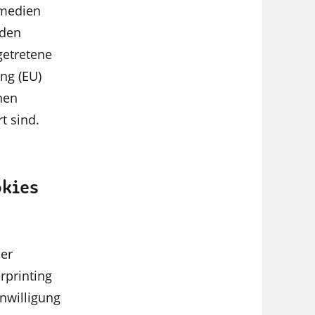
emedien
 den
getretene
ng (EU)
nen
t sind.
okies
der
rprinting
inwilligung