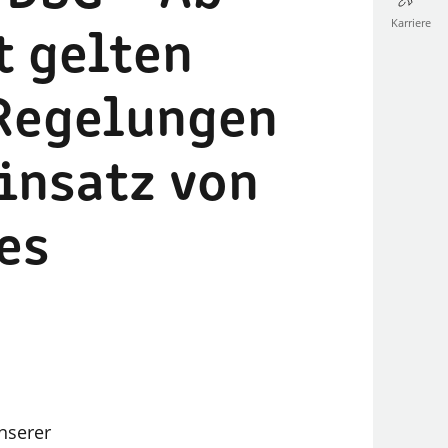
Karriere
t gelten
Regelungen
insatz von
es
nserer