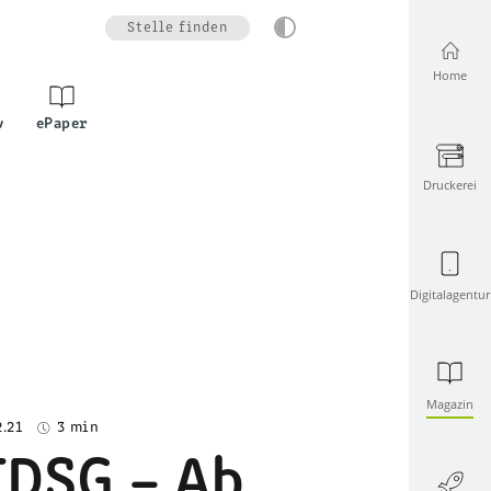
Stelle finden
Home
v
ePaper
Druckerei
Digitalagentur
Magazin
2.21
3 min
TDSG – Ab