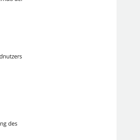
ndnutzers
ung des