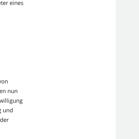
ter eines
von
ien nun
willigung
g und
 der