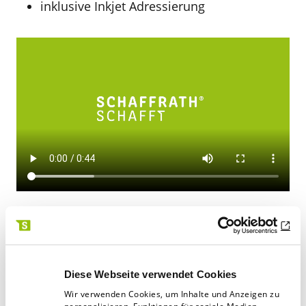
inklusive Inkjet Adressierung
ERROR:
Content Element with uid "769"
and type "mask_lnswidgetsslider" has no
Diese Webseite verwendet Cookies
rendering definition!
Wir verwenden Cookies, um Inhalte und Anzeigen zu