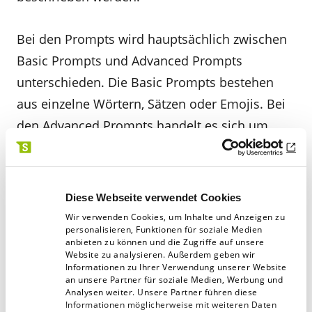
Bei den Prompts wird hauptsächlich zwischen
Basic Prompts und Advanced Prompts
unterschieden. Die Basic Prompts bestehen
aus einzelne Wörtern, Sätzen oder Emojis. Bei
den Advanced Prompts handelt es sich um
fortgeschrittene Befehle, die zusätzlich
mindestens eine URL zu einem Beispielbild,
Textinhalte sowie mindestens einen weiteren
Diese Webseite verwendet Cookies
Parameter enthalten.
Wir verwenden Cookies, um Inhalte und Anzeigen zu
personalisieren, Funktionen für soziale Medien
anbieten zu können und die Zugriffe auf unsere
Grundsätzlich bevorzugt der Bot von
Website zu analysieren. Außerdem geben wir
Informationen zu Ihrer Verwendung unserer Website
Midjourney Prompts mit kurzen und einfachen
an unsere Partner für soziale Medien, Werbung und
Analysen weiter. Unsere Partner führen diese
Sätzen, die präzise beschreiben, was auf dem
Informationen möglicherweise mit weiteren Daten