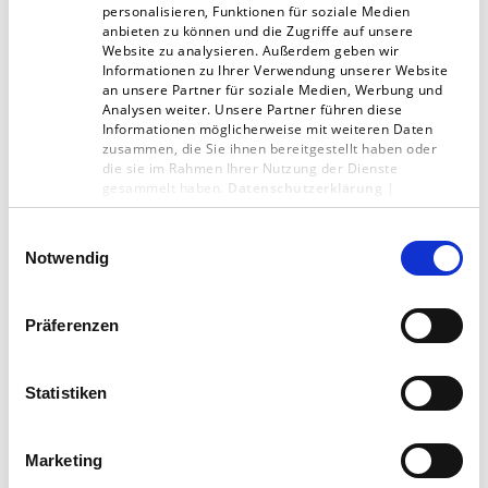
personalisieren, Funktionen für soziale Medien
gedacht. Vermittelt über eine Website wurden
anbieten zu können und die Zugriffe auf unsere
36.000 von Herzen geschriebene Karten
Website zu analysieren. Außerdem geben wir
Informationen zu Ihrer Verwendung unserer Website
verschickt, die einsamen Menschen einen
an unsere Partner für soziale Medien, Werbung und
Analysen weiter. Unsere Partner führen diese
Moment der Freude bereitet haben.
Informationen möglicherweise mit weiteren Daten
zusammen, die Sie ihnen bereitgestellt haben oder
die sie im Rahmen Ihrer Nutzung der Dienste
gesammelt haben.
Datenschutzerklärung
|
Impressum
Ein Zeichen der Solidarität
Einwilligungsauswahl
Notwendig
Der Dokumentarfilm »Belonging«, der 2017 auf
dem goEast Filmfestival lief, erzählt die
Präferenzen
rührende Geschichte des gehörlosen
Zweitklässlers Zejd Coralic aus Bosnien und
Statistiken
Herzegowina. Da es kein inklusives
Schulsystem gibt, lernt seine ganze Klasse
Marketing