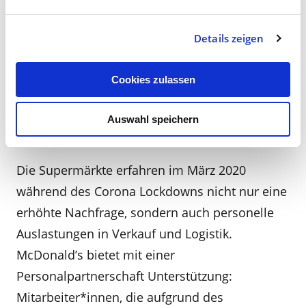
Gebärdensprache, damit Zejd am Unterricht
teilnehmen kann. Wo kein geregeltes System
Details zeigen
existiert, wird hier kurzerhand eins geschaffen
– was für eine solidarische Teamleistung!
Cookies zulassen
Auswahl speichern
McDonald's unterstützt ALDI
Die Supermärkte erfahren im März 2020
während des Corona Lockdowns nicht nur eine
erhöhte Nachfrage, sondern auch personelle
Auslastungen in Verkauf und Logistik.
McDonald’s bietet mit einer
Personalpartnerschaft Unterstützung:
Mitarbeiter*innen, die aufgrund des