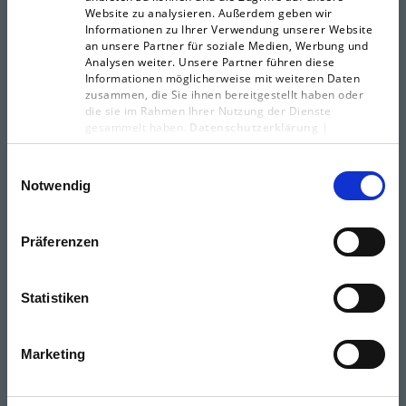
Karriere
Website zu analysieren. Außerdem geben wir
Informationen zu Ihrer Verwendung unserer Website
an unsere Partner für soziale Medien, Werbung und
Analysen weiter. Unsere Partner führen diese
Informationen möglicherweise mit weiteren Daten
L.N. Schaffrath GmbH & Co. KG
zusammen, die Sie ihnen bereitgestellt haben oder
die sie im Rahmen Ihrer Nutzung der Dienste
Standort Geldern
gesammelt haben.
Datenschutzerklärung
|
Impressum
Marktweg 42-50
47608 Geldern
Einwilligungsauswahl
Notwendig
0 28 31.396-0
info(at)schaffrath.de
Präferenzen
L.N. Schaffrath Medienvertrieb GmbH
Pariser Straße 1
Statistiken
60486 Frankfurt am Main
0 28 31.396-0
info(at)schaffrath.de
Marketing